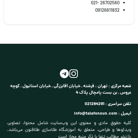
26702560 -021
09126611832
شعبه مرکزی :
تهران ، فرشته , خیابان آقابزرگی , خیابان استانبول , کوچه
عروس , بن بست پامچال پلاک 4
تلفن سراسری :
021284291
ایمیل :
info@talafonoun.com
کلیه حقوق مادی و معنوی این وب‌سایت شامل محتوا، تصاویر،
ویدئوها و طراحی، متعلق به آموزشگاه طلاسازی طلافنون می‌باشد.
بازنشر مطالب تنها با ذکر منبع مجاز است